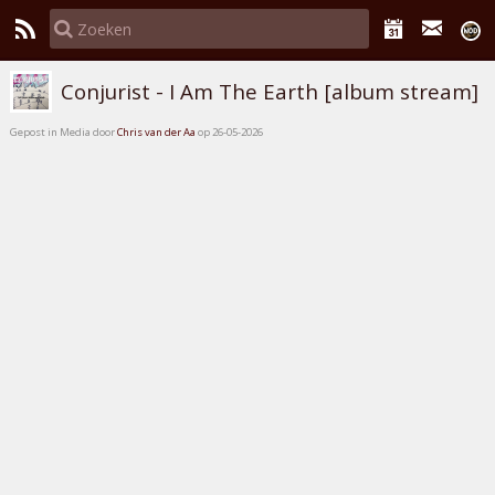
Conjurist - I Am The Earth [album stream]
Gepost in Media door
Chris van der Aa
op 26-05-2026