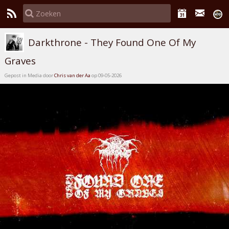
Darkthrone - They Found One Of My
Graves
Gepost in Media door
Chris van der Aa
op 09-05-2026