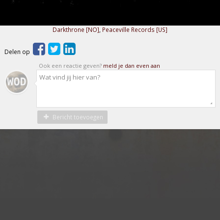
Darkthrone [NO]
,
Peaceville Records [US]
Delen op
Ook een reactie geven?
meld je dan even aan
Bericht toevoegen