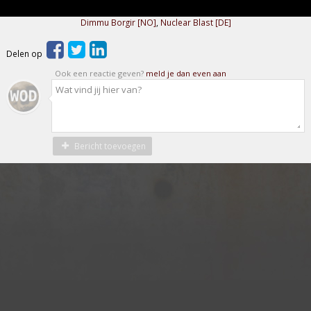
Dimmu Borgir [NO]
,
Nuclear Blast [DE]
Delen op
Ook een reactie geven?
meld je dan even aan
Bericht toevoegen