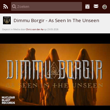
Dimmu Borgir - As Seen In The Unseen
Gepost in Media door
Chris van der Aa
op 23-05-2026