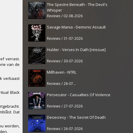
The Spectre Beneath - The Devil's
Whisper
Reviews / 02-08-2026
Savage Mania - Demonic Assault
Reviews / 31-07-2026
Hulder - Verses In Oath [reissue]
ef verrast.
Reviews / 30-07-2026
orie van de
Millhaven - NTRL
jk verbaast
Reviews / 28-07-2026
itual Black
Persecutor - Casualties Of Violence
Reviews / 27-07-2026
rtgebracht.
rmblåst. Dat
Desecresy - The Secret Of Death
zou worden,
Reviews / 26-07-2026
eden.