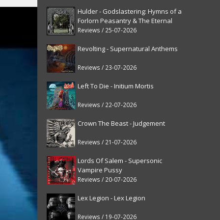
Hulder - Godslastering: Hymns of a
Forlorn Peasantry & The Eternal
Fanfare [reissue]
Reviews / 25-07-2026
Revolting - Supernatural Anthems
Reviews / 23-07-2026
Left To Die - Initium Mortis
Reviews / 22-07-2026
Crown The Beast - Judgement
Reviews / 21-07-2026
Lords Of Salem - Supersonic
Vampire Pussy
Reviews / 20-07-2026
Lex Legion - Lex Legion
Reviews / 19-07-2026