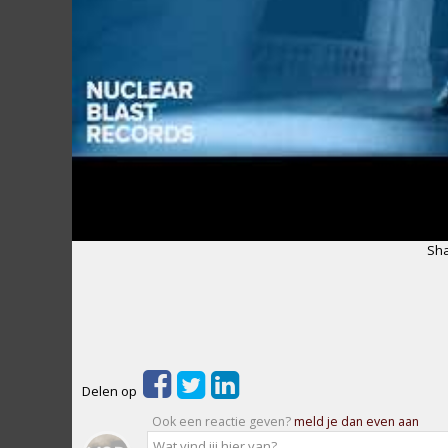
Sha
Delen op
Ook een reactie geven?
meld je dan even aan