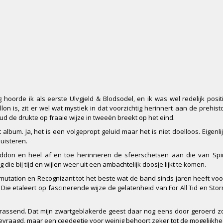
oorde ik als eerste Ulvgjeld & Blodsodel, en ik was wel redelijk positi
n is, zit er wel wat mystiek in dat voorzichtig herinnert aan de prehist
ud de drukte op fraaie wijze in tweeën breekt op het eind.
album. Ja, het is een volgepropt geluid maar het is niet doelloos. Eigenli
luisteren.
eddon en heel af en toe herinneren de sfeerschetsen aan die van Spir
ie bij tijd en wijlen weer uit een ambachtelijk doosje lijkt te komen.
mutation en Recognizant tot het beste wat de band sinds jaren heeft voo
. Die etaleert op fascinerende wijze de gelatenheid van For All Tid en Sto
verrassend. Dat mijn zwartgeblakerde geest daar nog eens door geroerd 
gevraagd, maar een ceedeetje voor weinig behoort zeker tot de mogelijkh