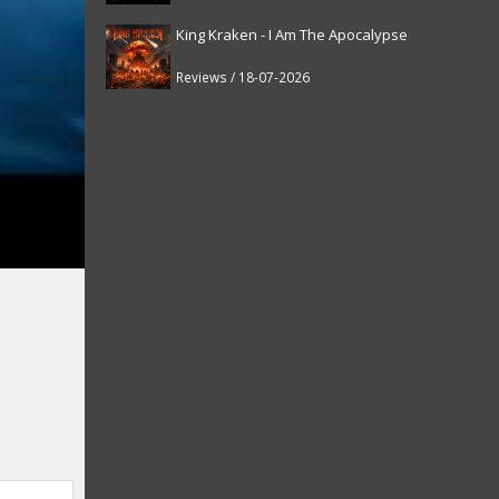
King Kraken - I Am The Apocalypse
Reviews / 18-07-2026