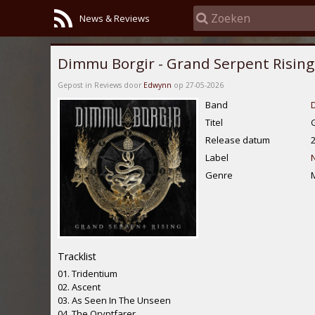
News & Reviews
Dimmu Borgir - Grand Serpent Rising
Gepost in Reviews door
Edwynn
op 27-05-2026
Band
Titel
Release datum
Label
N
Genre
Tracklist
01. Tridentium
02. Ascent
03. As Seen In The Unseen
04. The Qryptfarer