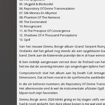
05. Ulvgjeld & Blodsodel
06. Repository Of Divine Transmutation
07. Slik Minnes En Alkymist
08. Phantom Of The Nemesis
09. The Exonerated
10. Recognizant
11. At The Precipice Of Convergence
12. Shadows Of A Thousand Perceptions
13. Gjoll
Van het nieuwe Dimmu Borigir-album Grand Serpent Rising h
Ondanks dat het geluid nog steeds als een opgeblazen ballo
band. Denk aan de klaterende pianolijn die in al haar eenvo
Ik ben redelijk aangenaam verrast door de frisheid van het 
het me dat de zeventig minuten zijn omgevlogen tijdens het 
Compositorisch sluit het album aan bij Death Cult Armag
Dimensions. Dat zit hem vooral in de symfonische aankleding d
In die zin behoren nummers als Repository Of Divine Trans
Het allermooiste vind ik wel de instrumentale afsluiter Gjǫll
blijven toch mijn favorieten.
Dimmu Borgir anno 2026 klinkt gretig en bij vlagen zelfs 
had ik nooit gedacht. Een dure elpee kopen is me wat veel 