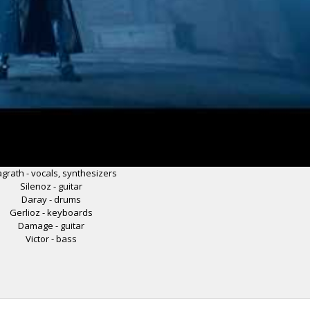
grath - vocals, synthesizers
Silenoz - guitar
Daray - drums
Gerlioz - keyboards
Damage - guitar
Victor - bass