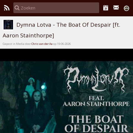
Dymna Lotva - The Boat Of Despair [ft.
Aaron Stainthorpe]
Gepost in Media door
Chris van der Aa
op 19-06-2026