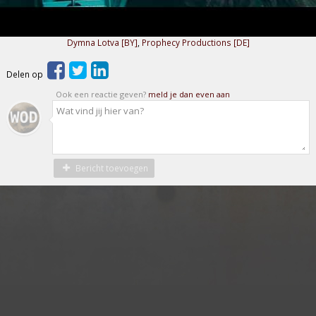
Dymna Lotva [BY]
,
Prophecy Productions [DE]
Delen op
Ook een reactie geven?
meld je dan even aan
Bericht toevoegen