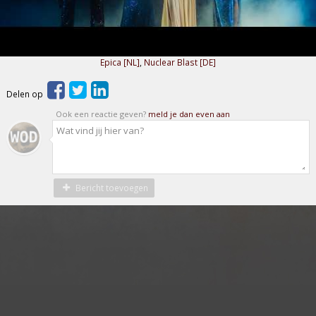
Epica [NL]
,
Nuclear Blast [DE]
Delen op
Ook een reactie geven?
meld je dan even aan
Bericht toevoegen