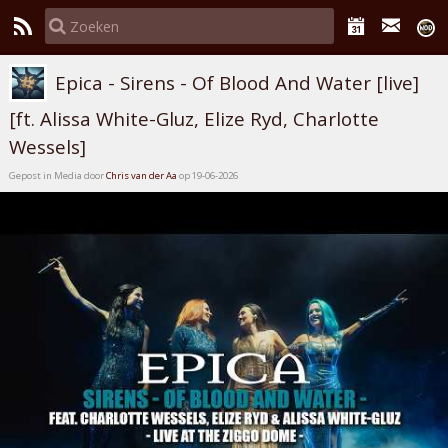
Epica - Sirens - Of Blood And Water [live]
[ft. Alissa White-Gluz, Elize Ryd, Charlotte
Wessels]
Gepost in Media door
Chris van der Aa
op 19-06-2026