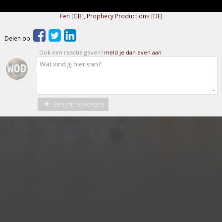
Fen [GB]
,
Prophecy Productions [DE]
Delen op
Ook een reactie geven?
meld je dan even aan
Bericht toevoegen