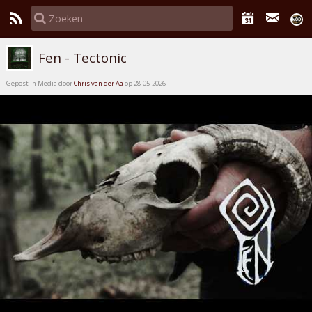
Fen - Tectonic
Gepost in Media door
Chris van der Aa
op 28-05-2026