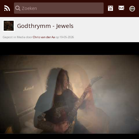
Godthrymm - Jewels
Gepost in Media door
Chris van der Aa
op 19-05-2026