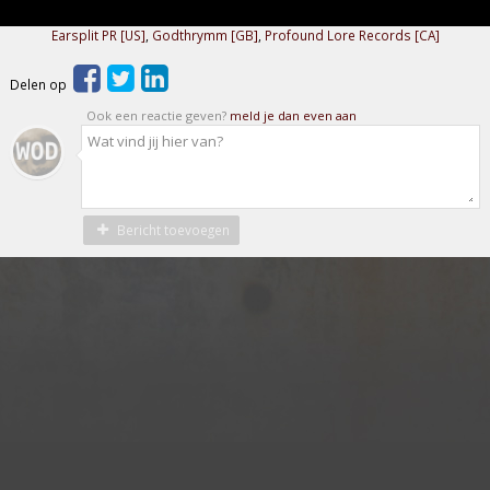
Earsplit PR [US]
,
Godthrymm [GB]
,
Profound Lore Records [CA]
Delen op
Ook een reactie geven?
meld je dan even aan
Bericht toevoegen