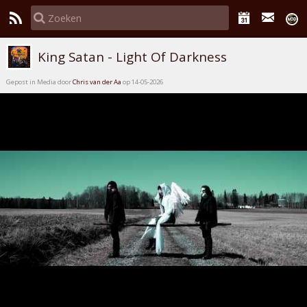
King Satan - Light Of Darkness
Gepost in Media door
Chris van der Aa
op 14-05-2026