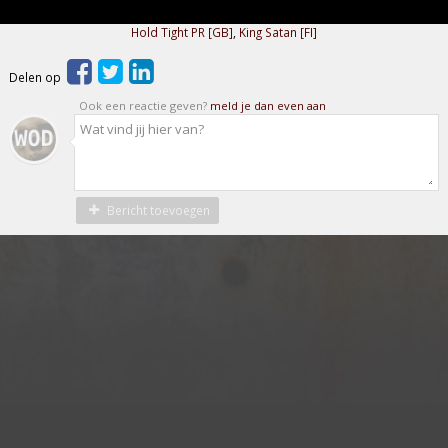
Hold Tight PR [GB]
,
King Satan [FI]
Delen op
Ook een reactie geven?
meld je dan even aan
Bericht toevoegen