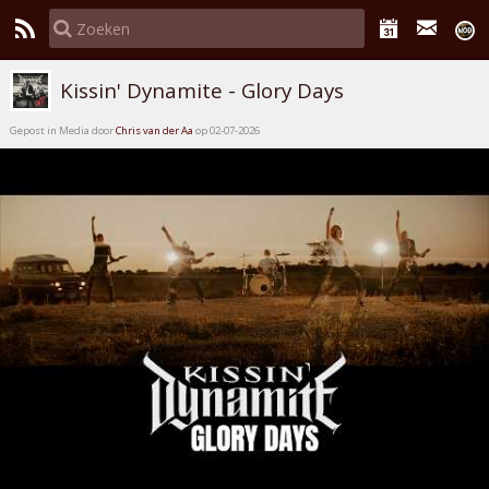
Kissin' Dynamite - Glory Days
Gepost in Media door
Chris van der Aa
op 02-07-2026