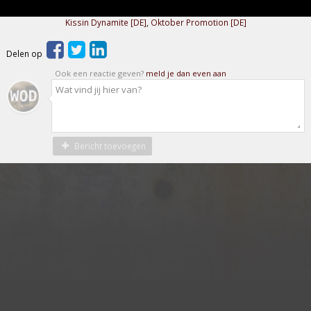
Kissin Dynamite [DE]
,
Oktober Promotion [DE]
Delen op
Ook een reactie geven?
meld je dan even aan
Bericht toevoegen