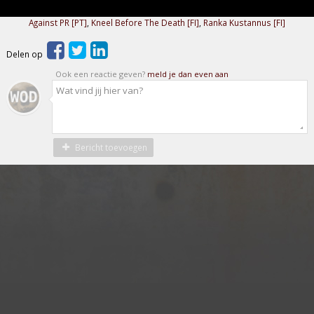
Against PR [PT]
,
Kneel Before The Death [FI]
,
Ranka Kustannus [FI]
Delen op
Ook een reactie geven?
meld je dan even aan
Bericht toevoegen