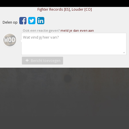
Fighter Records [ES]
,
Louder [CO]
Delen op
Ook een reactie geven?
meld je dan even aan
Bericht toevoegen