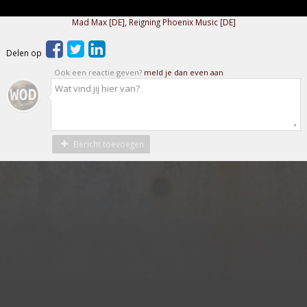
Mad Max [DE]
,
Reigning Phoenix Music [DE]
Delen op
Ook een reactie geven?
meld je dan even aan
Bericht toevoegen