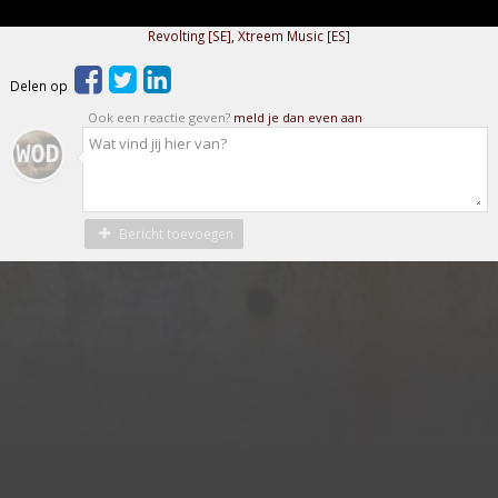
Revolting [SE]
,
Xtreem Music [ES]
Delen op
Ook een reactie geven?
meld je dan even aan
Bericht toevoegen