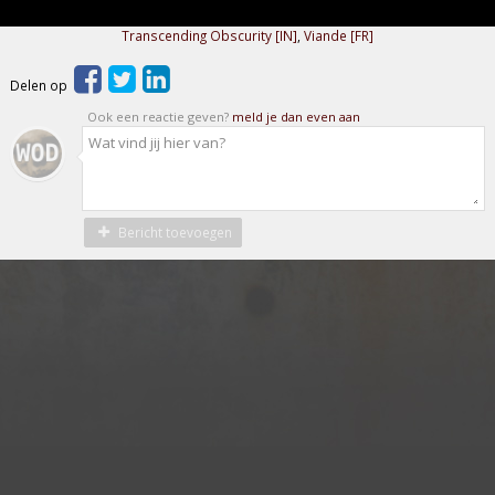
Transcending Obscurity [IN]
,
Viande [FR]
Delen op
Ook een reactie geven?
meld je dan even aan
Bericht toevoegen