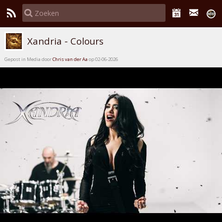
Xandria - Colours
Gepost in Media door
Chris van der Aa
op 02-06-2026