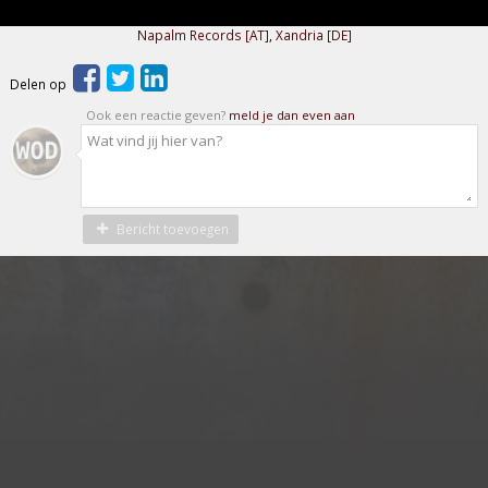
Napalm Records [AT]
,
Xandria [DE]
Delen op
Ook een reactie geven?
meld je dan even aan
Bericht toevoegen