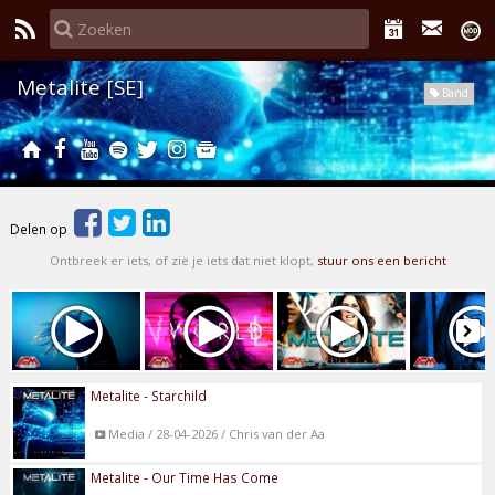
Metalite [SE]
Band
Delen op
Ontbreek er iets, of zie je iets dat niet klopt,
stuur ons een bericht
Metalite - Starchild
Media / 28-04-2026 / Chris van der Aa
Metalite - Our Time Has Come