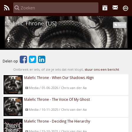
Malefic Throne [US]
Band
Delen op
Ontbreek er iets, of zie je iets dat niet klopt,
stuur ons een bericht
Malefic Throne - When Our Shadows Align
Media / 01-06-2026 / Chris van der Aa
Malefic Throne - The Voice Of My Ghost
Media / 10-11-2025 / Chris van der Aa
Malefic Throne - Deciding The Hierarchy
Media / 15-10-2021 / Chris van der Aa