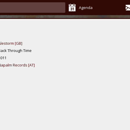
Agenda
Alestorm [GB]
Back Through Time
2011
Napalm Records [AT]