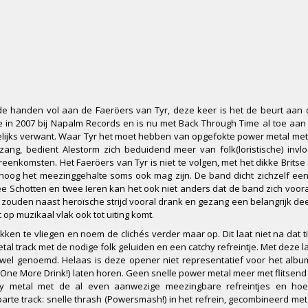
l de handen vol aan de Faeröers van Tyr, deze keer is het de beurt aan
de in 2007 bij Napalm Records en is nu met Back Through Time al toe aa
welijks verwant. Waar Tyr het moet hebben van opgefokte power metal me
 zang, bedient Alestorm zich beduidend meer van folk(loristische) inv
eenkomsten. Het Faeröers van Tyr is niet te volgen, met het dikke Britse
oog het meezinggehalte soms ook mag zijn. De band dicht zichzelf een
ee Schotten en twee Ieren kan het ook niet anders dat de band zich vooral
 zouden naast heroïsche strijd vooral drank en gezang een belangrijk de
op muzikaal vlak ook tot uiting komt.
okken te vliegen en noem de clichés verder maar op. Dit laat niet na dat 
tal track met de nodige folk geluiden en een catchy refreintje. Met deze l
wel genoemd. Helaas is deze opener niet representatief voor het albu
e More Drink!) laten horen. Geen snelle power metal meer met flitsend
 metal met de al even aanwezige meezingbare refreintjes en hoe
rte track: snelle thrash (Powersmash!) in het refrein, gecombineerd met 