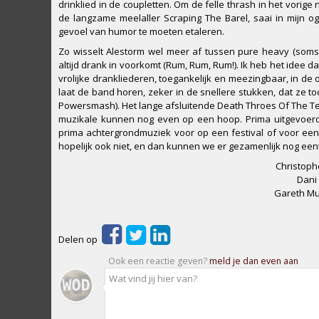
drinklied in de coupletten. Om de felle thrash in het vo
de langzame meelaller Scraping The Barel, saai in mij
gevoel van humor te moeten etaleren.
Zo wisselt Alestorm wel meer af tussen pure heavy (som
altijd drank in voorkomt (Rum, Rum, Rum!). Ik heb het idee d
vrolijke drankliederen, toegankelijk en meezingbaar, in de
laat de band horen, zeker in de snellere stukken, dat ze to
Powersmash). Het lange afsluitende Death Throes Of The Terr
muzikale kunnen nog even op een hoop. Prima uitgevoerd, 
prima achtergrondmuziek voor op een festival of voor een f
hopelijk ook niet, en dan kunnen we er gezamenlijk nog een
Christoph
Dani 
Gareth Mur
Delen op
Ook een reactie geven?
meld je dan even aan