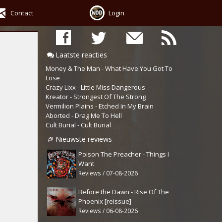
Contact
Login
Laatste reacties
Money & The Man - What Have You Got To
Lose
Crazy Lixx - Little Miss Dangerous
Kreator - Strongest Of The Strong
Vermilion Plains - Etched In My Brain
Aborted - Drag Me To Hell
Cult Burial - Cult Burial
Nieuwste reviews
Poison The Preacher - Things I
Want
Reviews / 07-08-2026
Before the Dawn - Rise Of The
Phoenix [reissue]
Reviews / 06-08-2026