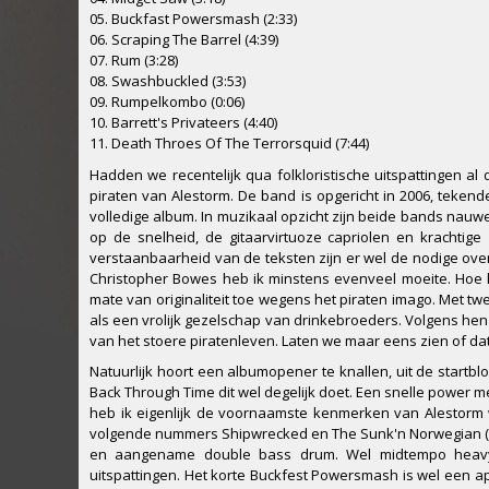
05. Buckfast Powersmash (2:33)
06. Scraping The Barrel (4:39)
07. Rum (3:28)
08. Swashbuckled (3:53)
09. Rumpelkombo (0:06)
10. Barrett's Privateers (4:40)
11. Death Throes Of The Terrorsquid (7:44)
Hadden we recentelijk qua folkloristische uitspattingen a
piraten van Alestorm. De band is opgericht in 2006, teken
volledige album. In muzikaal opzicht zijn beide bands nau
op de snelheid, de gitaarvirtuoze capriolen en krachtige
verstaanbaarheid van de teksten zijn er wel de nodige over
Christopher Bowes heb ik minstens evenveel moeite. Hoe h
mate van originaliteit toe wegens het piraten imago. Met tw
als een vrolijk gezelschap van drinkebroeders. Volgens hen
van het stoere piratenleven. Laten we maar eens zien of dat 
Natuurlijk hoort een albumopener te knallen, uit de startbl
Back Through Time dit wel degelijk doet. Een snelle power me
heb ik eigenlijk de voornaamste kenmerken van Alestorm 
volgende nummers Shipwrecked en The Sunk'n Norwegian (On
en aangename double bass drum. Wel midtempo heavy
uitspattingen. Het korte Buckfest Powersmash is wel een apa