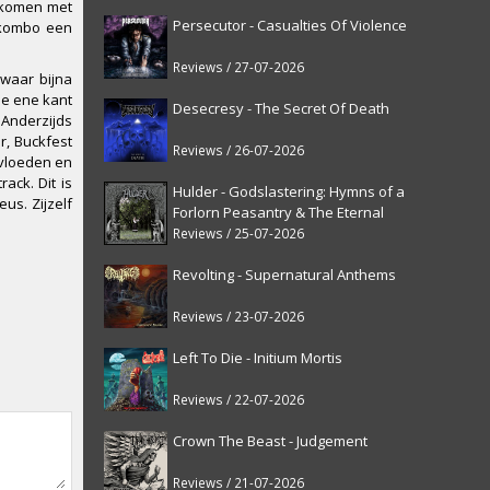
n komen met
Persecutor - Casualties Of Violence
lkombo een
Reviews / 27-07-2026
waar bijna
de ene kant
Desecresy - The Secret Of Death
 Anderzijds
r, Buckfest
Reviews / 26-07-2026
nvloeden en
ack. Dit is
Hulder - Godslastering: Hymns of a
us. Zijzelf
Forlorn Peasantry & The Eternal
Fanfare [reissue]
Reviews / 25-07-2026
Revolting - Supernatural Anthems
Reviews / 23-07-2026
Left To Die - Initium Mortis
Reviews / 22-07-2026
Crown The Beast - Judgement
Reviews / 21-07-2026