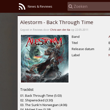
News & Reviews
Alestorm - Back Through Time
Gepost in Reviews door
Chris van der Aa
op 22-05-2011
Band
Titel
Release datum
Label
Tracklist
01. Back Through Time (5:03)
02. Shipwrecked (3:30)
03. The Sunk'n Norwegian (4:06)
04. Midget Saw (3:18)