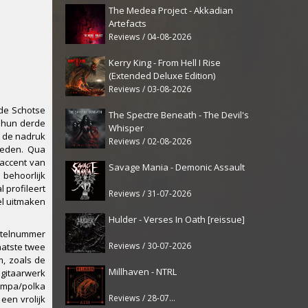
The Medea Project - Akkadian
Artefacts
Reviews / 04-08-2026
Kerry King - From Hell I Rise
(Extended Deluxe Edition)
Reviews / 03-08-2026
 de Schotse
The Spectre Beneath - The Devil's
n hun derde
Whisper
t de nadruk
Reviews / 02-08-2026
loeden. Qua
 accent van
Savage Mania - Demonic Assault
 behoorlijk
 profileert
Reviews / 31-07-2026
el uitmaken
Hulder - Verses In Oath [reissue]
titelnummer
Reviews / 30-07-2026
aatste twee
m, zoals de
Millhaven - NTRL
 gitaarwerk
mpa/polka
Reviews / 28-07-2026
een vrolijk