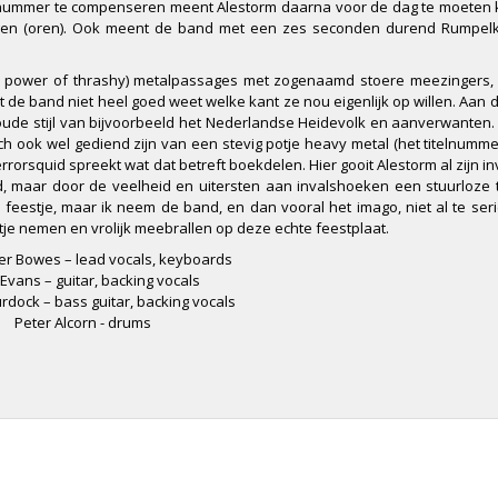
rige nummer te compenseren meent Alestorm daarna voor de dag te moete
n ogen (oren). Ook meent de band met een zes seconden durend Rumpe
s power of thrashy) metalpassages met zogenaamd stoere meezingers, 
at de band niet heel goed weet welke kant ze nou eigenlijk op willen. Aan 
 oude stijl van bijvoorbeeld het Nederlandse Heidevolk en aanverwanten.
ch ook wel gediend zijn van een stevig potje heavy metal (het titelnumme
orsquid spreekt wat dat betreft boekdelen. Hier gooit Alestorm al zijn i
maar door de veelheid en uitersten aan invalshoeken een stuurloze tr
eestje, maar ik neem de band, en dan vooral het imago, niet al te serie
tje nemen en vrolijk meebrallen op deze echte feestplaat.
er Bowes – lead vocals, keyboards
Evans – guitar, backing vocals
dock – bass guitar, backing vocals
Peter Alcorn - drums