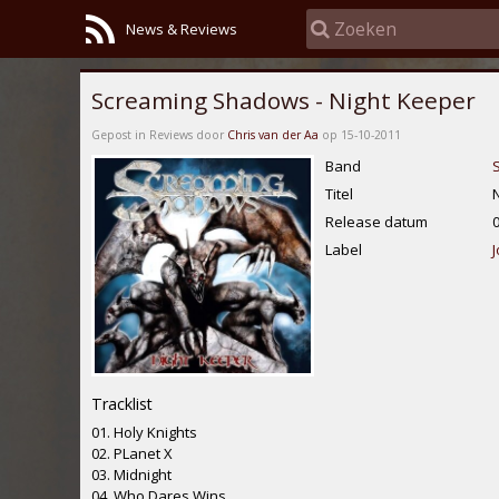
News & Reviews
Screaming Shadows - Night Keeper
Gepost in Reviews door
Chris van der Aa
op 15-10-2011
Band
Titel
Release datum
Label
J
Tracklist
01. Holy Knights
02. PLanet X
03. Midnight
04. Who Dares Wins