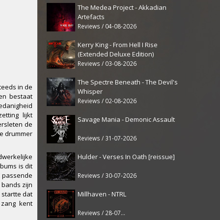
The Medea Project - Akkadian
Artefacts
Reviews / 04-08-2026
Kerry King - From Hell I Rise
(Extended Deluxe Edition)
Reviews / 03-08-2026
The Spectre Beneath - The Devil's
teeds in de
Whisper
 en bestaat
Reviews / 02-08-2026
oedanigheid
ting lijkt
Savage Mania - Demonic Assault
ersleten de
ige drummer
Reviews / 31-07-2026
Hulder - Verses In Oath [reissue]
dwerkelijke
bums is dit
DE passende
Reviews / 30-07-2026
d bands zijn
Millhaven - NTRL
startte dat
 zang kent
Reviews / 28-07-2026