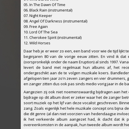
05. In The Dawn Of Time
06. Black Rain (instrumental)
07. Night Keeper
08. Angel Of Darkness (instrumental)
09. Free Again
10. Lord Of The Sea
11. Cherokee Spirit (instrumental)
12. Wild Horses
Daar heb je er weer zo een, een band voor wie de tijd lijkt 
beginjaren 80 van de vorige eeuw zitten. En vind ik dat 
(oorspronkelijk onder de naam Eruption) al sinds 1997. Va
levert de band met regelmaat hun albums af, het recen
ondergeschikt aan de te volgen muzikale koers. Bandleden 
afgelopen tien jaar zo'n zeven zangers en vier drummers, 
en zanger zitten dus ook pas sinds medio vorig jaar in de
Aangezien zij ook niet noemenswaardig bijdragen aan het c
bijdrage op dit album doet er zeker waar het de zanger betr
soort muziek op het lijf van deze vocalist geschreven. Bin
zang. Zoals eigenlijk het hele muzikale concept ons bijna derti
die dit genre (al dan niet voorzien van hedendaagse invloed
ik het verkeerde album aangezet had, ik dacht dat ik p
overeenkomsten in de aanpak, hun tweede album wordt hie