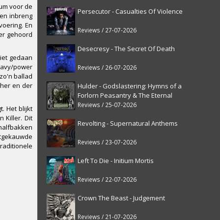
bum voor de
Persecutor - Casualties Of Violence
gen inbreng
voering. En
Reviews / 27-07-2026
eer gehoord
Desecresy - The Secret Of Death
niet gedaan
heavy/power
Reviews / 26-07-2026
zo'n ballad
 her en der
Hulder - Godslastering: Hymns of a
Forlorn Peasantry & The Eternal
Fanfare [reissue]
Reviews / 25-07-2026
 Het blijkt
Killer. Dit
Revolting - Supernatural Anthems
halfbakken
uitgekauwde
Reviews / 23-07-2026
raditionele
Left To Die - Initium Mortis
Reviews / 22-07-2026
Crown The Beast - Judgement
Reviews / 21-07-2026