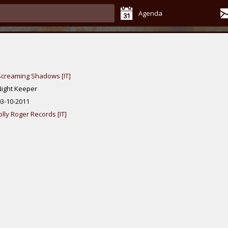
Agenda
Screaming Shadows [IT]
Night Keeper
03-10-2011
olly Roger Records [IT]