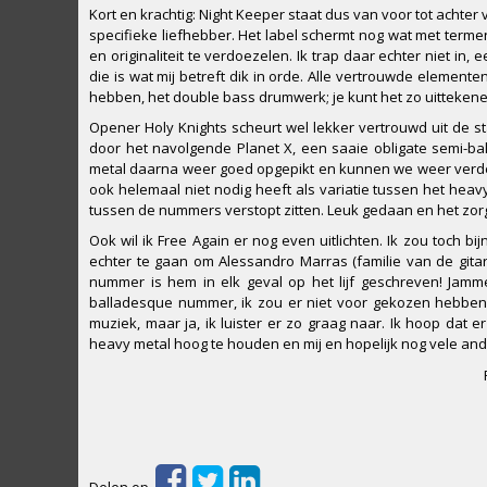
Kort en krachtig: Night Keeper staat dus van voor tot achte
specifieke liefhebber. Het label schermt nog wat met term
en originaliteit te verdoezelen. Ik trap daar echter niet i
die is wat mij betreft dik in orde. Alle vertrouwde element
hebben, het double bass drumwerk; je kunt het zo uittekenen
Opener Holy Knights scheurt wel lekker vertrouwd uit de st
door het navolgende Planet X, een saaie obligate semi-ba
metal daarna weer goed opgepikt en kunnen we weer verde
ook helemaal niet nodig heeft als variatie tussen het heavy
tussen de nummers verstopt zitten. Leuk gedaan en het zorg
Ook wil ik Free Again er nog even uitlichten. Ik zou toch b
echter te gaan om Alessandro Marras (familie van de gitaris
nummer is hem in elk geval op het lijf geschreven! Jamm
balladesque nummer, ik zou er niet voor gekozen hebben. W
muziek, maar ja, ik luister er zo graag naar. Ik hoop dat
heavy metal hoog te houden en mij en hopelijk nog vele an
Delen op