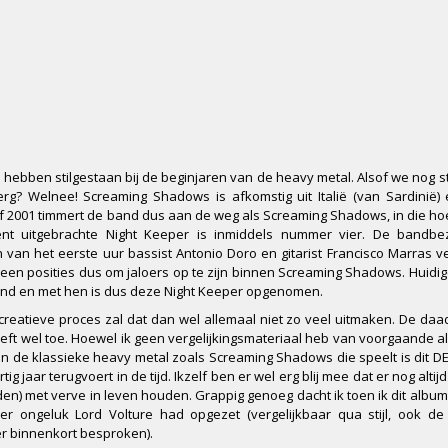
te hebben stilgestaan bij de beginjaren van de heavy metal. Alsof we nog s
erg? Welnee! Screaming Shadows is afkomstig uit Italië (van Sardinië)
naf 2001 timmert de band dus aan de weg als Screaming Shadows, in die h
t uitgebrachte Night Keeper is inmiddels nummer vier. De bandbezet
van het eerste uur bassist Antonio Doro en gitarist Francisco Marras v
geen posities dus om jaloers op te zijn binnen Screaming Shadows. Huid
 band en met hen is dus deze Night Keeper opgenomen.
reatieve proces zal dat dan wel allemaal niet zo veel uitmaken. De daa
eft wel toe. Hoewel ik geen vergelijkingsmateriaal heb van voorgaande al
nen de klassieke heavy metal zoals Screaming Shadows die speelt is dit 
g jaar terugvoert in de tijd. Ikzelf ben er wel erg blij mee dat er nog altij
en) met verve in leven houden. Grappig genoeg dacht ik toen ik dit album 
er ongeluk Lord Volture had opgezet (vergelijkbaar qua stijl, ook de
r binnenkort besproken).