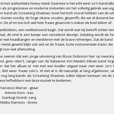
r vol met authentieke heavy metal. Daarmee is het echt weer zo'n band/al
en als progressieve en moderne invloeden om het volledig gebrek aan ei
n, een band als Screaming Shadows moet het toch vooral hebben van de uit
en komen voorbij: de hoge cleane vocalen, gitaarriffs die we al duizend k
. De af en toe toch wel hele fraaie gitaarsolo's maken de boel lekker af.
artblokken, een veelbelovend begin. Dat wordt wat mij betreft echter te
llad, dit vind ik een beetje een vervelend deuntje. Gelukkig wordt de 
r met headbangen en meebleren met de brave refreintjes. Dat de band 
 metal geweld blijkt ook wel uit de fraaie, korte instrumentale tracks die
t voor wat afwisseling.
ijna zweren dat een jonge uitvoering van Bruce Dickinson hier op meezingt.
t, geen idee?), zanger van de Italiaanse Iron Maiden tribute band Virgin 
er dat het album er niet met een knaller uitgaat maar met weer zo'n 
el weer fraaie solo's. Al met al is dit natuurlijk al lang afgekloven, 
 er nog lang bands als Screaming Shadows zullen blijven bestaan om de t
dere liefhebbers met deze muziek te bedienen.
Francesco Marras - gitaar
Antonio Doro - bas
Gianluigi Girardi- zang
Mattia Stancioiu - drums