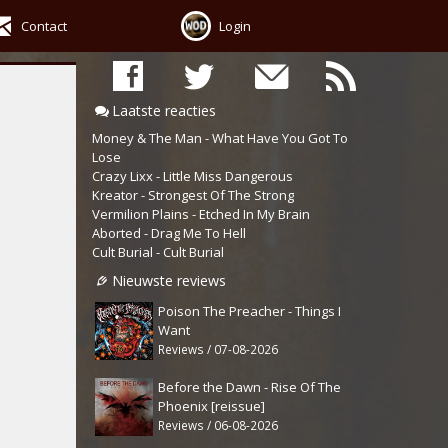
Contact
Login
Laatste reacties
Money & The Man - What Have You Got To
Lose
Crazy Lixx - Little Miss Dangerous
Kreator - Strongest Of The Strong
Vermilion Plains - Etched In My Brain
Aborted - Drag Me To Hell
Cult Burial - Cult Burial
Nieuwste reviews
Poison The Preacher - Things I
Want
Reviews / 07-08-2026
Before the Dawn - Rise Of The
Phoenix [reissue]
Reviews / 06-08-2026