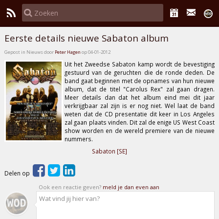
Eerste details nieuwe Sabaton album
Gepost in Nieuws door
Peter Hagen
op 04-01-2012
Uit het Zweedse
Sabaton
kamp wordt de bevestiging
gestuurd van de geruchten die de ronde deden. De
band gaat beginnen met de opnames van hun nieuwe
album, dat de titel
"Carolus Rex"
zal gaan dragen.
Meer details dan dat het album eind mei dit jaar
verkrijgbaar zal zijn is er nog niet. Wel laat de band
weten dat de CD presentatie dit keer in Los Angeles
zal gaan plaats vinden. Dit zal de enige US West Coast
show worden en de wereld premiere van de nieuwe
nummers.
Sabaton [SE]
Delen op
Ook een reactie geven?
meld je dan even aan