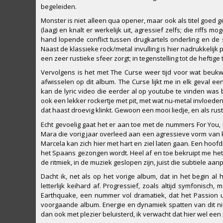
begeleiden.
Monster is niet alleen qua opener, maar ook als titel goed 
(laag) en knalt er werkelijk uit, agressief zelfs; die riffs
hand lopende conflict tussen drugkartels onderling en de 
Naast de klassieke rock/metal invulling is hier nadrukkelijk
een zeer rustieke sfeer zorgt; in tegenstelling tot de hefti
Vervolgens is het met The Curse weer tijd voor wat beukwe
afwisselen op dit album. The Curse lijkt me in elk geval ee
kan de lyric video die eerder al op youtube te vinden was b
ook een lekker rockertje met pit, met wat nu-metal invloede
dat haast droevig klinkt. Gewoon een mooi liedje, en als rus
Echt gevoelig gaat het er aan toe met de nummers For You, 
Mara die vorig jaar overleed aan een agressieve vorm van kin
Marcela kan zich hier met hart en ziel laten gaan. Een hoof
het Spaans gezongen wordt. Heel af en toe bekruipt me het
de ritmiek, in de muziek geslopen zijn, juist die subtiele aa
Dacht ik, net als op het vorige album, dat in het begin al
letterlijk keihard af. Progressief, zoals altijd symfoni
Earthquake, een nummer vol dramatiek, dat het Passion ui
voorgaande album. Energie en dynamiek spatten van dit ni
dan ook met plezier beluisterd, ik verwacht dat hier wel een