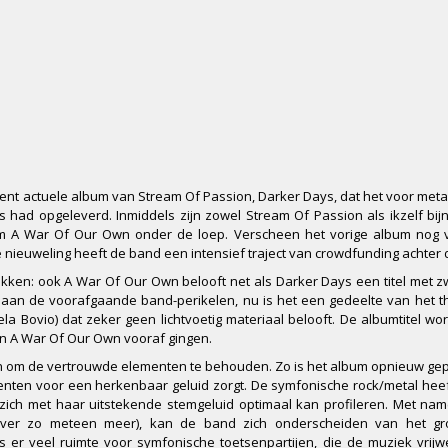
ment actuele album van Stream Of Passion, Darker Days, dat het voor met
d opgeleverd. Inmiddels zijn zowel Stream Of Passion als ikzelf bijn
um A War Of Our Own onder de loep. Verscheen het vorige album nog 
 nieuweling heeft de band een intensief traject van crowdfunding achter 
kken: ook A War Of Our Own belooft net als Darker Days een titel met 
 aan de voorafgaande band-perikelen, nu is het een gedeelte van het 
a Bovio) dat zeker geen lichtvoetig materiaal belooft. De albumtitel wo
n A War Of Our Own vooraf gingen.
en om de vertrouwde elementen te behouden. Zo is het album opnieuw g
nten voor een herkenbaar geluid zorgt. De symfonische rock/metal heeft
zich met haar uitstekende stemgeluid optimaal kan profileren. Met na
over zo meteen meer), kan de band zich onderscheiden van het g
s er veel ruimte voor symfonische toetsenpartijen, die de muziek vrijw