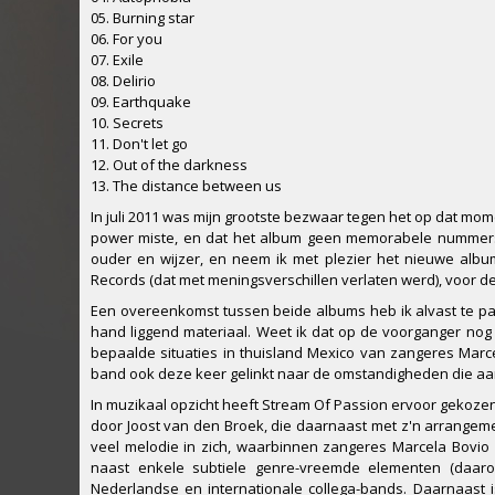
05. Burning star
06. For you
07. Exile
08. Delirio
09. Earthquake
10. Secrets
11. Don't let go
12. Out of the darkness
13. The distance between us
In juli 2011 was mijn grootste bezwaar tegen het op dat mo
power miste, en dat het album geen memorabele nummers ha
ouder en wijzer, en neem ik met plezier het nieuwe alb
Records (dat met meningsverschillen verlaten werd), voor de
Een overeenkomst tussen beide albums heb ik alvast te pa
hand liggend materiaal. Weet ik dat op de voorganger nog
bepaalde situaties in thuisland Mexico van zangeres Marcel
band ook deze keer gelinkt naar de omstandigheden die aa
In muzikaal opzicht heeft Stream Of Passion ervoor gekoz
door Joost van den Broek, die daarnaast met z'n arrangeme
veel melodie in zich, waarbinnen zangeres Marcela Bovio 
naast enkele subtiele genre-vreemde elementen (daar
Nederlandse en internationale collega-bands. Daarnaast i