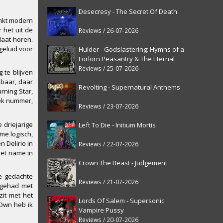
Desecresy - The Secret Of Death
inkt modern
 het uit de
Reviews / 26-07-2026
laat horen.
geluid voor
Hulder - Godslastering: Hymns of a
Forlorn Peasantry & The Eternal
Fanfare [reissue]
Reviews / 25-07-2026
 te blijven
lbaar, daar
Revolting - Supernatural Anthems
rning Star,
iek nummer,
Reviews / 23-07-2026
 driejarige
Left To Die - Initium Mortis
me logisch,
 Delirio in
Reviews / 22-07-2026
met name in
Crown The Beast - Judgement
ie gedachte
Reviews / 21-07-2026
t gehad met
zit met het
Lords Of Salem - Supersonic
 Own heb ik
Vampire Pussy
Reviews / 20-07-2026