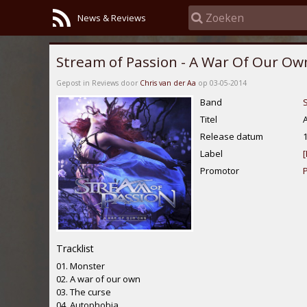
News & Reviews
Stream of Passion - A War Of Our Ow
Gepost in Reviews door
Chris van der Aa
op 03-05-2014
Band
Titel
Release datum
Label
[
Promotor
Tracklist
01. Monster
02. A war of our own
03. The curse
04. Autophobia