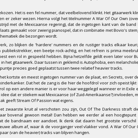
gekozen. Het is een fel nummer, dat veelbelovend klinkt. Het gitaarwerk kl
 mogen er zeker wezen. Hierna volgt het titelnummer A War Of Our Own (over
strijd met de Mexicaanse regering), dat de ingetogen kant van de band 
 plaats gemaakt voor zwierig pianospel, dat in combinatie met Bovio's stem
ge thematiek die bezongen wordt.
rk, zo blijken de 'hardere' nummers en de rustiger tracks elkaar keurig
n publiekstrekker, een beetje rock-achtig, en het refrein is prima meebru
est een rol in gespeeld hebben. Bijna hetzelfde geldt even later voor Bu
n in het gitaarwerk. Daar tussen in geklemd is Autophobia, een melanchol
tpuntje precies goed geplaatst tussen twee relatief heavier tracks.
het kortste en meest ingetogen nummer van de plaat, en Secrets, over de
derkanker. Dat het de zang is die hier de hoofdrol voor zich opeist lijkt 
drol op een andere manier is er voor haar weggelegd wanneer er in Exile en
 idee dat er stiekem wat Mexicaanse (of Zuid-Amerikaanse?) invloeden, 
npak geeft Stream Of Passion wat eigens.
 het zwaarste kruit al verschoten zou zijn, Out Of The Darkness straft d
sch, maar bovenal gewoon metal! Dan hebben we eerder al een hoogtepun
t de bandnaam eer aandoet. Ik denk dat daarin het grootste verschil 
euwe album af, waar ik de voorganger veel vlakker vond. A War Of Our
 paar (van de heavier) tracks van blijven hangen.