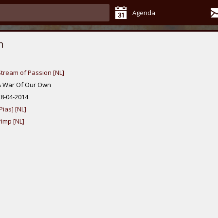
Agenda
n
Stream of Passion [NL]
A War Of Our Own
18-04-2014
Pias] [NL]
Pimp [NL]