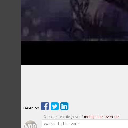
Delen op
Ook een reactie geven?
meld je dan even aan