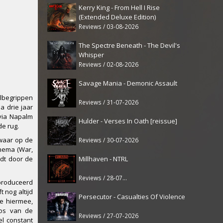
Kerry King - From Hell I Rise
(Extended Deluxe Edition)
Reviews / 03-08-2026
The Spectre Beneath - The Devil's
Whisper
Reviews / 02-08-2026
Savage Mania - Demonic Assault
albegrippen
Reviews / 31-07-2026
a drie jaar
via Napalm
Hulder - Verses In Oath [reissue]
de rug.
zwaar op de
Reviews / 30-07-2026
thema (War,
Millhaven - NTRL
rdt door de
Reviews / 28-07-2026
eproduceerd
 nog altijd
Persecutor - Casualties Of Violence
me hiermee,
ros van de
Reviews / 27-07-2026
el constant