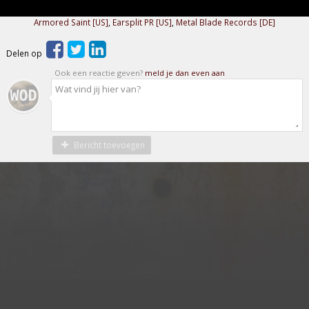
Armored Saint [US]
,
Earsplit PR [US]
,
Metal Blade Records [DE]
Delen op
Ook een reactie geven?
meld je dan even aan
Bericht toevoegen