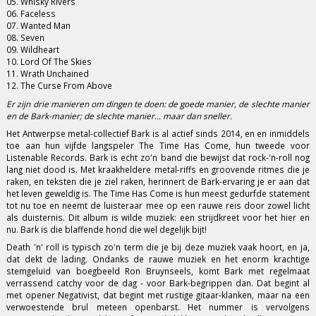
05. Whisky Rivers
06. Faceless
07. Wanted Man
08. Seven
09. Wildheart
10. Lord Of The Skies
11. Wrath Unchained
12. The Curse From Above
Er zijn drie manieren om dingen te doen: de goede manier, de slechte manier
en de Bark-manier; de slechte manier... maar dan sneller.
Het Antwerpse metal-collectief Bark is al actief sinds 2014, en en inmiddels
toe aan hun vijfde langspeler The Time Has Come, hun tweede voor
Listenable Records. Bark is echt zo'n band die bewijst dat rock-'n-roll nog
lang niet dood is. Met kraakheldere metal-riffs en groovende ritmes die je
raken, en teksten die je ziel raken, herinnert de Bark-ervaring je er aan dat
het leven geweldig is. The Time Has Come is hun meest gedurfde statement
tot nu toe en neemt de luisteraar mee op een rauwe reis door zowel licht
als duisternis. Dit album is wilde muziek: een strijdkreet voor het hier en
nu. Bark is die blaffende hond die wel degelijk bijt!
Death 'n' roll is typisch zo'n term die je bij deze muziek vaak hoort, en ja,
dat dekt de lading. Ondanks de rauwe muziek en het enorm krachtige
stemgeluid van boegbeeld Ron Bruynseels, komt Bark met regelmaat
verrassend catchy voor de dag - voor Bark-begrippen dan. Dat begint al
met opener Negativist, dat begint met rustige gitaar-klanken, maar na een
verwoestende brul meteen openbarst. Het nummer is vervolgens