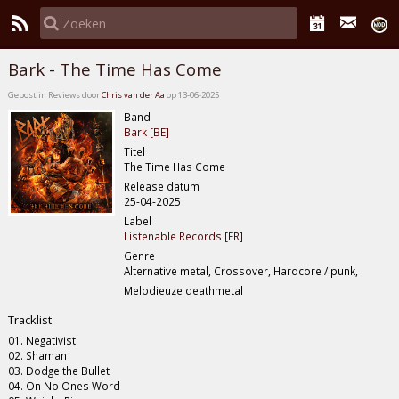
Bark - The Time Has Come
Gepost in Reviews door
Chris van der Aa
op 13-06-2025
Band
Bark [BE]
Titel
The Time Has Come
Release datum
25-04-2025
Label
Listenable Records [FR]
Genre
Alternative metal, Crossover, Hardcore / punk,
Melodieuze deathmetal
Tracklist
01. Negativist
02. Shaman
03. Dodge the Bullet
04. On No Ones Word