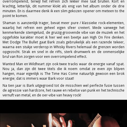
overrompelend, terwijl het refrein zich lekker mee laat brullen. Kort en
krachtig, letterlijk, dit nummer klokt als enig van het album onder de drie
minuten. En is daarmee denk ik een slim gekozen opener om meteen to the
point te komen.
Shaman is aanzienlijk trager, bevat meer pure / klassieke rock-elementen,
waarbij het refrein een geheel eigen sfeer creëert. Mede vanwege het
kenmerkende stemgeluid, de gruizig-groovende vibe van de muziek en het
opgefokte karakter moet ik hier wel een beetje aan High On Fire denken.
Met Dodge The Bullet gaat Bark zoals gebruikelijk als een razende tekeer,
waarna een stukje verderop in Whisky Rivers helemaal de grenzen worden
opgezocht. Strak en snel in de riffs, sterk drumwerk en de onmenselijke
brul van Ron zorgen voor een overrompelend effect.
Wanted Man en Wildheart zijn ook twee tracks waar de energie vanaf spat.
Nou ja, dan zijn dit twee titels die ik noem omdat ze even zijn blijven
hangen, maar eigenlijk is The Time Has Come natuurlijk gewoon een brok
energie; dat is immers waar Bark voor staat!
Na tien jaar is Bark uitgegroeid tot de misschien wel perfecte fusie tussen
de agressie van hardcore, het rauwe en rebelse van punk en het technische
vernuft van metal, en de oer-vibe van heavy rock!