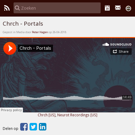
Chrch - Portals
Gepost in Media door
Peter Hagen
op 26-04-2018
Chrch [US]
,
Neurot Recordings [US]
Delen op