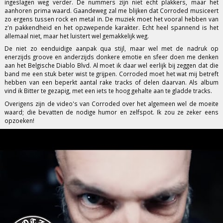
ingeslagen weg verder. De nummers zijn niet echt plakkers, maar het
aanhoren prima waard. Gaandeweg zal me blijken dat Corroded musiceert
zo ergens tussen rock en metal in. De muziek moet het vooral hebben van
z'n pakkendheid en het opzwepende karakter. Echt heel spannend is het
allemaal niet, maar het luistert wel gemakkelijk weg.
De niet zo eenduidige aanpak qua stijl, maar wel met de nadruk op
enerzijds groove en anderzijds donkere emotie en sfeer doen me denken
aan het Belgische Diablo Blvd. Al moet ik daar wel eerlijk bij zeggen dat die
band me een stuk beter wist te grijpen. Corroded moet het wat mij betreft
hebben van een beperkt aantal rake tracks of delen daarvan. Als album
vind ik Bitter te gezapig, met een iets te hoog gehalte aan te gladde tracks.
Overigens zijn de video's van Corroded over het algemeen wel de moeite
waard; die bevatten de nodige humor en zelfspot. Ik zou ze zeker eens
opzoeken!