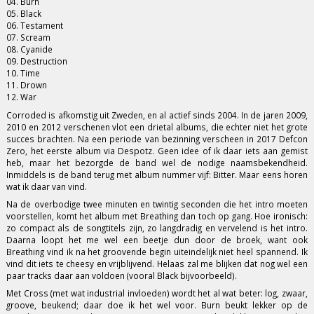
04. Burn
05. Black
06. Testament
07. Scream
08. Cyanide
09. Destruction
10. Time
11. Drown
12. War
Corroded is afkomstig uit Zweden, en al actief sinds 2004. In de jaren 2009,
2010 en 2012 verschenen vlot een drietal albums, die echter niet het grote
succes brachten. Na een periode van bezinning verscheen in 2017 Defcon
Zero, het eerste album via Despotz. Geen idee of ik daar iets aan gemist
heb, maar het bezorgde de band wel de nodige naamsbekendheid.
Inmiddels is de band terug met album nummer vijf: Bitter. Maar eens horen
wat ik daar van vind.
Na de overbodige twee minuten en twintig seconden die het intro moeten
voorstellen, komt het album met Breathing dan toch op gang. Hoe ironisch:
zo compact als de songtitels zijn, zo langdradig en vervelend is het intro.
Daarna loopt het me wel een beetje dun door de broek, want ook
Breathing vind ik na het groovende begin uiteindelijk niet heel spannend. Ik
vind dit iets te cheesy en vrijblijvend. Helaas zal me blijken dat nog wel een
paar tracks daar aan voldoen (vooral Black bijvoorbeeld).
Met Cross (met wat industrial invloeden) wordt het al wat beter: log, zwaar,
groove, beukend; daar doe ik het wel voor. Burn beukt lekker op de