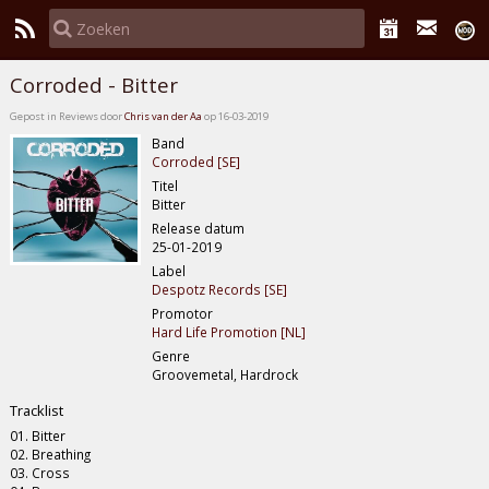
Corroded - Bitter
Gepost in Reviews door
Chris van der Aa
op 16-03-2019
Band
Corroded [SE]
Titel
Bitter
Release datum
25-01-2019
Label
Despotz Records [SE]
Promotor
Hard Life Promotion [NL]
Genre
Groovemetal, Hardrock
Tracklist
01. Bitter
02. Breathing
03. Cross