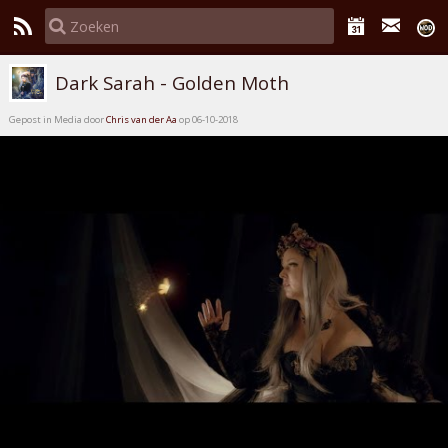
Dark Sarah - Golden Moth
Gepost in Media door
Chris van der Aa
op 06-10-2018