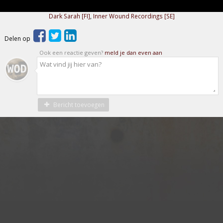
Dark Sarah [FI]
,
Inner Wound Recordings [SE]
Delen op
Ook een reactie geven?
meld je dan even aan
Bericht toevoegen