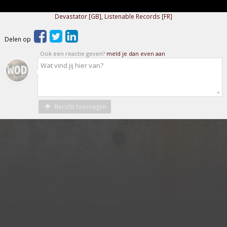
Devastator [GB]
,
Listenable Records [FR]
Delen op
Ook een reactie geven?
meld je dan even aan
Bericht toevoegen