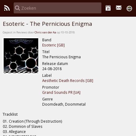
Esoteric - The Pernicious Enigma
Gepost in Reviews door
Chris van der Aa
op 10-10-2018
Band
Esoteric [GB]
Titel
The Pernicious Enigma
Release datum
24-08-2018
Label
Aesthetic Death Records [GB]
Promotor
Grand Sounds PR [UA]
Genre
Doomdeath, Doommetal
Tracklist
01. Creation (Through Destruction)
02. Dominion of Slaves
03. Allegiance