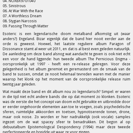
04. NOXBX9701040
05. Sinistrous
06. At War With the Race
07. A Worthless Dream
08. Stygian Narcosis
09. Passing Through Matter
Esoteric is een legendarische doom metalband afkomstig uit (waar
anders?) Engeland. Bizar eigenlijk dat de band hier nooit eerder aan de
orde is geweest. Hoewel, het laatste reguliere album Paragon of
Dissonance stamt al weer uit 2011, en dat is al best even geleden natuurlijk.
De aanleiding om deze band alsnog wat aandacht te geven is ook niet echt
een voor de hand liggende: hun tweede album The Pernicious Enigma -
oorspronkelijk uit 1997 - heeft een re-release gekregen. Voor deze
gelegenheid is het album geremixt en geremasterd om de smaak van de
band te sussen, omdat ze nooit helemaal tevreden waren met de manier
waarop het klonk op het moment van de oorspronkelijke release ruim
twintig jaar geleden.
Wat maakt deze band en dit album nou zo legendarisch? Simpel: er waren
in die tijd niet echt andere bands die op dat moment zo klonken. Esoteric
was de eerste die het concept van doom echt gebruikte en uitbreidde door
er eerder ongehoorde elementen aan toe te voegen, zoals psychedelische
sferen, ruimtelijke akkoorden en toetsen, hypnotiserende tonen, drone,
maar ook noise. Zo worden er hier nadrukkelijk (ook vocale) samples
ingezet om de wat spacey sfeer te benadrukken. Dit begon al op
debuutalbum Epistemological Despondency (1994) maar deze tweede
perfectioneerde en breidde uit waar ze voor gingen.