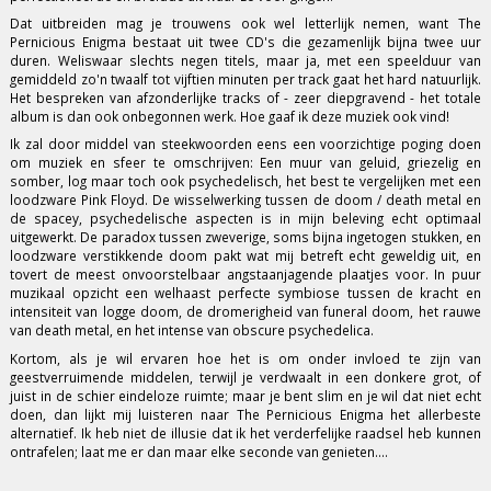
Dat uitbreiden mag je trouwens ook wel letterlijk nemen, want The
Pernicious Enigma bestaat uit twee CD's die gezamenlijk bijna twee uur
duren. Weliswaar slechts negen titels, maar ja, met een speelduur van
gemiddeld zo'n twaalf tot vijftien minuten per track gaat het hard natuurlijk.
Het bespreken van afzonderlijke tracks of - zeer diepgravend - het totale
album is dan ook onbegonnen werk. Hoe gaaf ik deze muziek ook vind!
Ik zal door middel van steekwoorden eens een voorzichtige poging doen
om muziek en sfeer te omschrijven: Een muur van geluid, griezelig en
somber, log maar toch ook psychedelisch, het best te vergelijken met een
loodzware Pink Floyd. De wisselwerking tussen de doom / death metal en
de spacey, psychedelische aspecten is in mijn beleving echt optimaal
uitgewerkt. De paradox tussen zweverige, soms bijna ingetogen stukken, en
loodzware verstikkende doom pakt wat mij betreft echt geweldig uit, en
tovert de meest onvoorstelbaar angstaanjagende plaatjes voor. In puur
muzikaal opzicht een welhaast perfecte symbiose tussen de kracht en
intensiteit van logge doom, de dromerigheid van funeral doom, het rauwe
van death metal, en het intense van obscure psychedelica.
Kortom, als je wil ervaren hoe het is om onder invloed te zijn van
geestverruimende middelen, terwijl je verdwaalt in een donkere grot, of
juist in de schier eindeloze ruimte; maar je bent slim en je wil dat niet echt
doen, dan lijkt mij luisteren naar The Pernicious Enigma het allerbeste
alternatief. Ik heb niet de illusie dat ik het verderfelijke raadsel heb kunnen
ontrafelen; laat me er dan maar elke seconde van genieten....