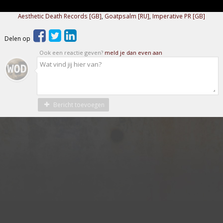
Aesthetic Death Records [GB]
,
Goatpsalm [RU]
,
Imperative PR [GB]
Delen op
Ook een reactie geven?
meld je dan even aan
Bericht toevoegen