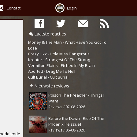
Contact
Login
Laatste reacties
Money & The Man - What Have You Got To
Lose
Crazy Lixx - Little Miss Dangerous
Kreator - Strongest Of The Strong
Vermilion Plains - Etched In My Brain
Aborted - Drag Me To Hell
Cult Burial - Cult Burial
Nieuwste reviews
Poison The Preacher - Things I
Want
Reviews / 07-08-2026
Before the Dawn - Rise Of The
Phoenix [reissue]
Reviews / 06-08-2026
onddolende