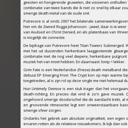
geesten en hongerende gruwelen, die visioenen onthullen v
combinatie van twee bands die ik niet zo snel bij elkaar z
smerige death metal van de oude snit.
Putrevore is al sinds 2007 het bilaterale samenwerkingsve
hier om de Zweed Rogga Johansson - jawel, daar is ie wee
van Avulsed en Christ Denied, en als platenbaas van Xtreem
is mogelijk de connectie.
De bijdrage van Putrevore heet Titan Towers Submerged. 
met het uit duizenden herkenbare laaggestemde gitaarge
combinatie met de nog veel diepere, herkenbare putgrunt 
muziek het van moet hebben. En daarnaast: lomp = lekker.
Grim Fate is een Nederlandse (Friese) death metalband die i
debuut EP Emerging From The Crypt kon op mijn warme bijv
toegetreden, al is zijn rol op deze single me niet helemaal dui
Hun Untimely Demise is een stuk trager dan het voorgaan
death-richting. En precies dat vind ik zo'n gave muziek.
ongehoord smerige doodsrochel die de aandacht trekt, al
en groovende ritmesectie legt een onweerstaanbare basi
smerige sfeer zorgen.
Ondanks het gebrek aan absolute originaliteit, een eigen sm
ervaren rotten als de relatieve nieuwkomers. Ik kijk dan oo