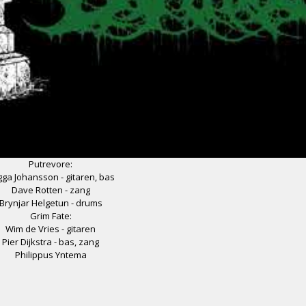
Putrevore:
ga Johansson - gitaren, bas
Dave Rotten - zang
Brynjar Helgetun - drums
Grim Fate:
Wim de Vries - gitaren
Pier Dijkstra - bas, zang
Philippus Yntema