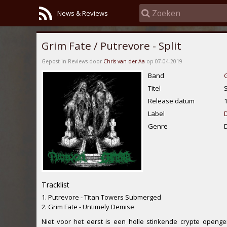
News & Reviews
Grim Fate / Putrevore - Split
Gepost in Reviews door
Chris van der Aa
op 07-04-2019
Band
G
Titel
S
Release datum
Label
Genre
Tracklist
1. Putrevore - Titan Towers Submerged
2. Grim Fate - Untimely Demise
Niet voor het eerst is een holle stinkende crypte open