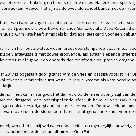
an etterende aftakeling en bloedstollende chaos. Ha leuk, een split sin
ou verwachten. Hoewel, het zijn beide twee old school bands met een voor
rband van twee bezige bijtjes binnen de internationale death metal scen
r - en de Spaanse brulboei David Sánchez González aka Dave Rotten, di
 Music. Grim Fate heeft inmiddels bij dat label getekend voor een debuu
We horen hier ouderwetse, vlot en bruut doorstampende death metal vo
bulder, afgewisseld met zowel groovende, als zwaar slepende sfeerpa
levert dit in elk geval een onaards donker sfeertje op, precies datgen
n 2017 is opgestart door gitarist Wim de Vries en bassist/vocalist Pier Di
al rekenen. Inmiddels is trouwens Philippus Yntema als vast bandlid to
delijk.
de nummer, Grim Fate gooit het dan ook op de meer doomy stijl van de
 Donker, dreigend, een onheilspellende sfeer: ik houd er van. Ook hie
 mogen ook de zwierige gitaarleads er zeker wezen. De afwisselend lo
s, waar overheen de slepende riffs en de al genoemde zang voor een
oel, werkt het bij mij wel (weer). Kwaliteit is ontegenzeglijk aanwezig, z
k uit naar het beloofde debuutalbum van Grim Fate!