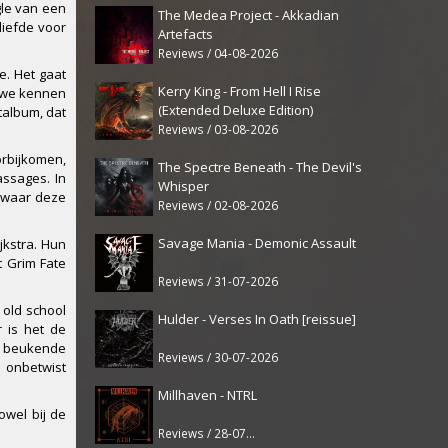
gle van een
The Medea Project - Akkadian
liefde voor
Artefacts
Reviews / 04-08-2026
e. Het gaat
Kerry King - From Hell I Rise
e we kennen
(Extended Deluxe Edition)
talbum, dat
Reviews / 03-08-2026
orbijkomen,
The Spectre Beneath - The Devil's
ssages. In
Whisper
e waar deze
Reviews / 02-08-2026
Savage Mania - Demonic Assault
jkstra. Hun
t Grim Fate
Reviews / 31-07-2026
 old school
Hulder - Verses In Oath [reissue]
r is het de
mp beukende
Reviews / 30-07-2026
 onbetwist
Millhaven - NTRL
owel bij de
Reviews / 28-07-2026