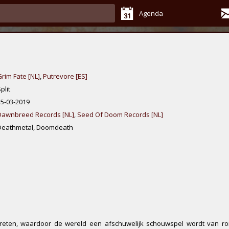
Agenda
rim Fate [NL]
,
Putrevore [ES]
plit
15-03-2019
Dawnbreed Records [NL]
,
Seed Of Doom Records [NL]
Deathmetal, Doomdeath
gereten, waardoor de wereld een afschuwelijk schouwspel wordt van r