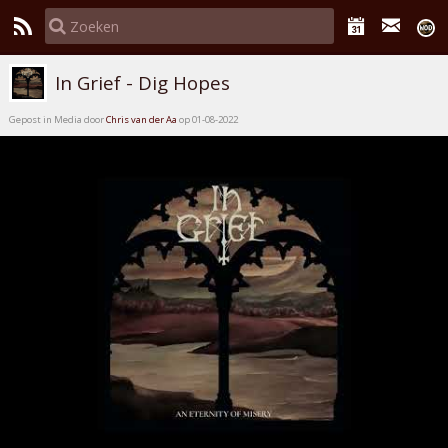
In Grief - Dig Hopes
Gepost in Media door
Chris van der Aa
op 01-08-2022