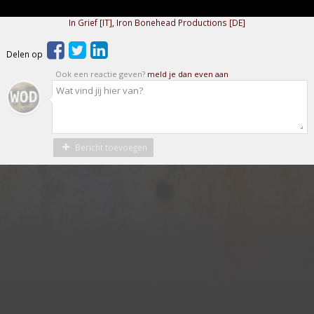
In Grief [IT]
,
Iron Bonehead Productions [DE]
Delen op
Ook een reactie geven?
meld je dan even aan
Bericht toevoegen