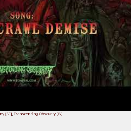
ny [SE]
,
Transcending Obscurity [IN]