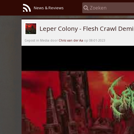
News & Reviews
Leper Colony - Flesh Crawl Demi
Gepost in Media door
Chris van der Aa
op 08-01-2023