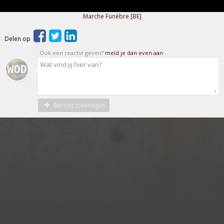
Marche Funèbre [BE]
Delen op
Ook een reactie geven?
meld je dan even aan
Bericht toevoegen