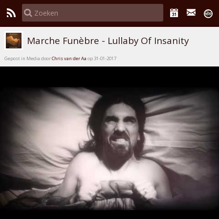
Marche Funèbre - Lullaby Of Insanity
Gepost in Media door
Chris van der Aa
op 31-01-2017