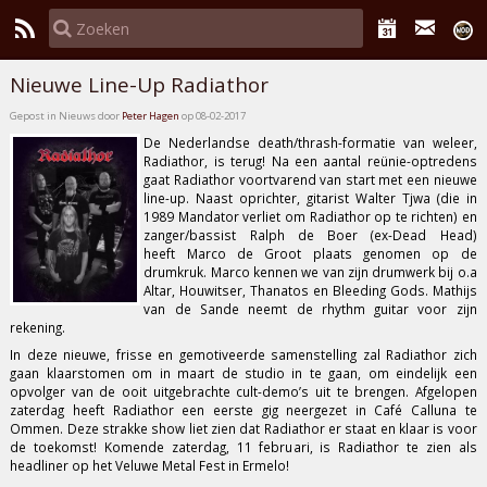
Nieuwe Line-Up Radiathor
Gepost in Nieuws door
Peter Hagen
op 08-02-2017
De Nederlandse death/thrash-formatie van weleer,
Radiathor
, is terug! Na een aantal reünie-optredens
gaat Radiathor voortvarend van start met een nieuwe
line-up. Naast oprichter, gitarist
Walter Tjwa
(die in
1989
Mandator
verliet om Radiathor op te richten) en
zanger/bassist
Ralph de Boer
(ex-
Dead Head
)
heeft
Marco de Groot
plaats genomen op de
drumkruk. Marco kennen we van zijn drumwerk bij o.a
Altar, Houwitser, Thanatos en Bleeding Gods.
Mathijs
van de Sande
neemt de rhythm guitar voor zijn
rekening.
In deze nieuwe, frisse en gemotiveerde samenstelling zal Radiathor zich
gaan klaarstomen om in maart de studio in te gaan, om eindelijk een
opvolger van de ooit uitgebrachte cult-demo’s uit te brengen. Afgelopen
zaterdag heeft Radiathor een eerste gig neergezet in
Café Calluna
te
Ommen. Deze strakke show liet zien dat Radiathor er staat en klaar is voor
de toekomst! Komende zaterdag, 11 februari, is Radiathor te zien als
headliner op het Veluwe Metal Fest in Ermelo!