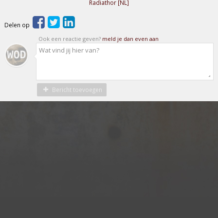
Radiathor [NL]
Delen op
Ook een reactie geven?
meld je dan even aan
Bericht toevoegen