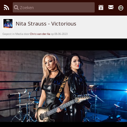
Nita Strauss - Victorious
Gepost in Media door
Chris van der Aa
op 08-06-2023