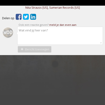
Nita Strauss [US]
,
Sumerian Records [US]
Delen op
Ook een reactie geven?
meld je dan even aan
Bericht toevoegen