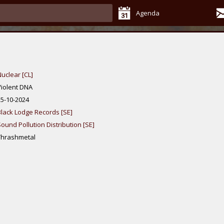
Agenda
uclear [CL]
Violent DNA
25-10-2024
Black Lodge Records [SE]
ound Pollution Distribution [SE]
Thrashmetal