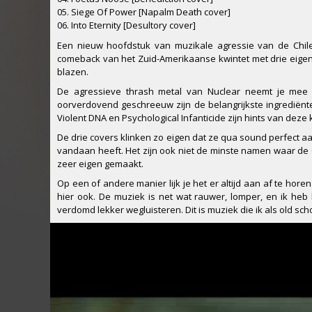
05. Siege Of Power [Napalm Death cover]
06. Into Eternity [Desultory cover]
Een nieuw hoofdstuk van muzikale agressie van de Chile
comeback van het Zuid-Amerikaanse kwintet met drie eigen
blazen.
De agressieve thrash metal van Nuclear neemt je mee n
oorverdovend geschreeuw zijn de belangrijkste ingrediën
Violent DNA en Psychological Infanticide zijn hints van deze
De drie covers klinken zo eigen dat ze qua sound perfect aa
vandaan heeft. Het zijn ook niet de minste namen waar de C
zeer eigen gemaakt.
Op een of andere manier lijk je het er altijd aan af te h
hier ook. De muziek is net wat rauwer, lomper, en ik heb 
verdomd lekker wegluisteren. Dit is muziek die ik als old sch