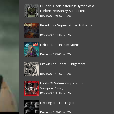
Hulder - Godslastering: Hymns of a
Forlorn Peasantry & The Eternal
Fanfare [reissue]
Reviews / 25-07-2026
Revolting - Supernatural Anthems
Reviews / 23-07-2026
Left To Die - Initium Mortis
Reviews / 22-07-2026
Crown The Beast - Judgement
Reviews / 21-07-2026
Lords Of Salem - Supersonic
Vampire Pussy
Reviews / 20-07-2026
Lex Legion - Lex Legion
Reviews / 19-07-2026