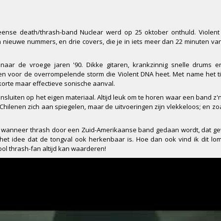
ense death/thrash-band Nuclear werd op 25 oktober onthuld. Violent
 nieuwe nummers, en drie covers, die je in iets meer dan 22 minuten va
aar de vroege jaren '90. Dikke gitaren, krankzinnig snelle drums e
ten voor de overrompelende storm die Violent DNA heet. Met name het 
 korte maar effectieve sonische aanval.
nsluiten op het eigen materiaal. Altijd leuk om te horen waar een band z'
hilenen zich aan spiegelen, maar de uitvoeringen zijn vlekkeloos; en zo
oren wanneer thrash door een Zuid-Amerikaanse band gedaan wordt, dat ge
het idee dat de tongval ook herkenbaar is. Hoe dan ook vind ik dit lom
ool thrash-fan altijd kan waarderen!