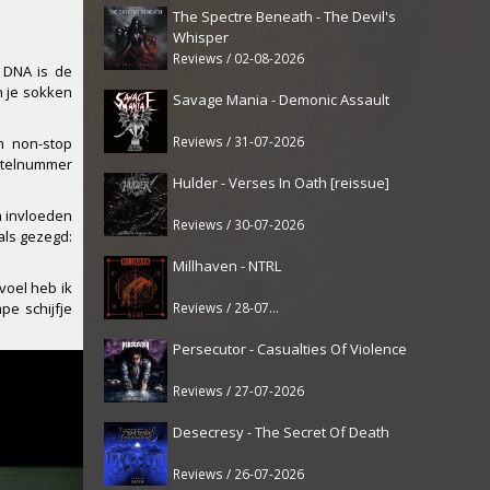
The Spectre Beneath - The Devil's
Whisper
Reviews / 02-08-2026
 DNA is de
n je sokken
Savage Mania - Demonic Assault
Reviews / 31-07-2026
n non-stop
titelnummer
Hulder - Verses In Oath [reissue]
n invloeden
Reviews / 30-07-2026
als gezegd:
Millhaven - NTRL
voel heb ik
Reviews / 28-07-2026
pe schijfje
Persecutor - Casualties Of Violence
Reviews / 27-07-2026
Desecresy - The Secret Of Death
Reviews / 26-07-2026