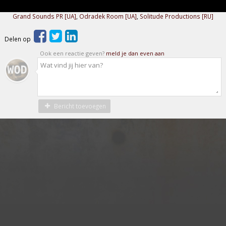
Grand Sounds PR [UA]
,
Odradek Room [UA]
,
Solitude Productions [RU]
Delen op
Ook een reactie geven?
meld je dan even aan
Bericht toevoegen