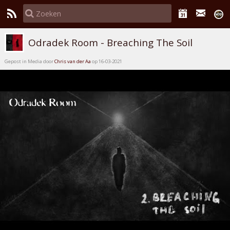
Odradek Room - Breaching The Soil
Gepost in Media door
Chris van der Aa
op 16-03-2021