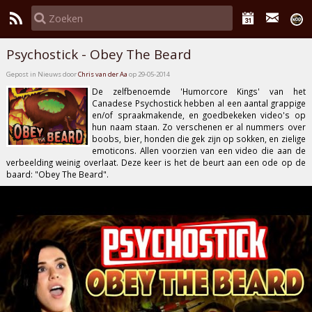
Psychostick - Obey The Beard
Gepost in Nieuws door
Chris van der Aa
op 29-05-2014
De zelfbenoemde 'Humorcore Kings' van het
Canadese
Psychostick
hebben al een aantal grappige
en/of spraakmakende, en goedbekeken video's op
hun naam staan. Zo verschenen er al nummers over
boobs, bier, honden die gek zijn op sokken, en zielige
emoticons. Allen voorzien van een video die aan de
verbeelding weinig overlaat. Deze keer is het de beurt aan een ode op de
baard:
"Obey The Beard"
.