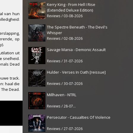
Kerry King - From Hell I Rise
(Extended Deluxe Edition)
al van hun
Reviews / 03-08-2026
ledigheid:
The Spectre Beneath - The Devil's
Whisper
erslapping,
Reviews / 02-08-2026
erende, op
y).
Savage Mania - Demonic Assault
ilation uit
e snelheid.
Reviews / 31-07-2026
enals Dead
Hulder - Verses In Oath [reissue]
euwe track.
Reviews / 30-07-2026
n: haal die
 The Dead.
Millhaven - NTRL
Reviews / 28-07-2026
Persecutor - Casualties Of Violence
Reviews / 27-07-2026