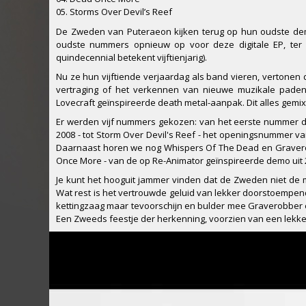
05. Storms Over Devil’s Reef
De Zweden van Puteraeon kijken terug op hun oudste dem
oudste nummers opnieuw op voor deze digitale EP, ter 
quindecennial betekent vijftienjarig).
Nu ze hun vijftiende verjaardag als band vieren, vertone
vertraging of het verkennen van nieuwe muzikale paden.
Lovecraft geïnspireerde death metal-aanpak. Dit alles gem
Er werden vijf nummers gekozen: van het eerste nummer dat
2008 - tot Storm Over Devil's Reef - het openingsnummer v
Daarnaast horen we nog Whispers Of The Dead en Gravero
Once More - van de op Re-Animator geïnspireerde demo uit 
Je kunt het hooguit jammer vinden dat de Zweden niet de 
Wat rest is het vertrouwde geluid van lekker doorstoempend
kettingzaag maar tevoorschijn en bulder mee Graverobber
Een Zweeds feestje der herkenning, voorzien van een lekker