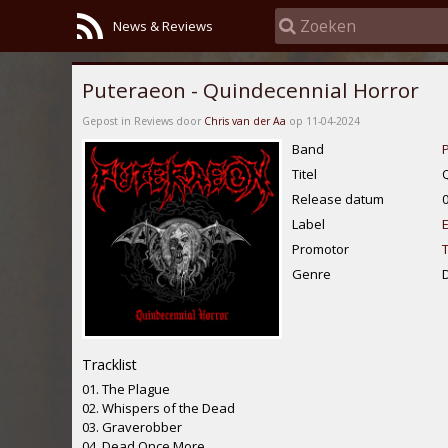
News & Reviews
Puteraeon - Quindecennial Horror
Gepost in Reviews door
Chris van der Aa
op 11-04-2024
Band
Titel
Release datum
Label
Promotor
Genre
Tracklist
01. The Plague
02. Whispers of the Dead
03. Graverobber
04. Dead Once More