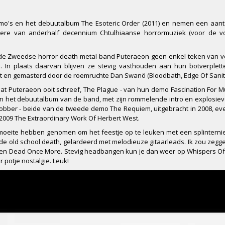
o's en het debuutalbum The Esoteric Order (2011) en nemen een aant
ere van anderhalf decennium Chtulhiaanse horrormuziek (voor de vol
n de Zweedse horror-death metal-band Puteraeon geen enkel teken van v
 In plaats daarvan blijven ze stevig vasthouden aan hun botverplett
ixt en gemasterd door de roemruchte Dan Swanö (Bloodbath, Edge Of Sanit
 Puteraeon ooit schreef, The Plague - van hun demo Fascination For Mut
an het debuutalbum van de band, met zijn rommelende intro en explosiev
bber - beide van de tweede demo The Requiem, uitgebracht in 2008, ev
2009 The Extraordinary Work Of Herbert West.
moeite hebben genomen om het feestje op te leuken met een splinterni
e old school death, gelardeerd met melodieuze gitaarleads. Ik zou zegge
 en Dead Once More. Stevig headbangen kun je dan weer op Whispers Of
 potje nostalgie. Leuk!