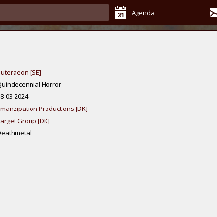
Agenda
Puteraeon [SE]
Quindecennial Horror
08-03-2024
Emanzipation Productions [DK]
Target Group [DK]
Deathmetal