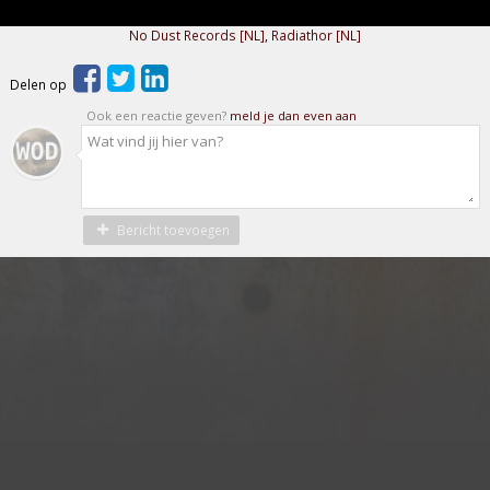
No Dust Records [NL]
,
Radiathor [NL]
Delen op
Ook een reactie geven?
meld je dan even aan
Bericht toevoegen