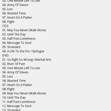
03. One Minute Left To Live
04. Army Of Slaves
05. Lies
06. Wasted Time
07. Heart On A Platter
08. Flight
CD2:
01. May You Never (Walk Alone)
02. Until The Day
03. Half Past Loneliness
04. Message To God
05. Stranded
06. A Life To Die For / Epilogue
DVD:
01. So Right So Wrong / Martial Arts
02. River Of Pain
03. One Minute Left To Live
04. Army Of Slaves
05. Lies
06. Wasted Time
07. Heart On A Platter
08. Flight
09. May You Never (Walk Alone)
10. Until The Day
11. Half Past Loneliness
12. Message To God
13. Stranded