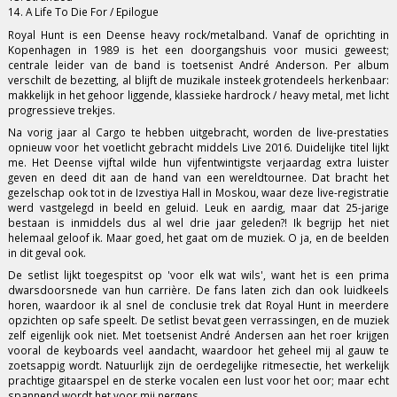
14. A Life To Die For / Epilogue
Royal Hunt is een Deense heavy rock/metalband. Vanaf de oprichting in
Kopenhagen in 1989 is het een doorgangshuis voor musici geweest;
centrale leider van de band is toetsenist André Anderson. Per album
verschilt de bezetting, al blijft de muzikale insteek grotendeels herkenbaar:
makkelijk in het gehoor liggende, klassieke hardrock / heavy metal, met licht
progressieve trekjes.
Na vorig jaar al Cargo te hebben uitgebracht, worden de live-prestaties
opnieuw voor het voetlicht gebracht middels Live 2016. Duidelijke titel lijkt
me. Het Deense vijftal wilde hun vijfentwintigste verjaardag extra luister
geven en deed dit aan de hand van een wereldtournee. Dat bracht het
gezelschap ook tot in de Izvestiya Hall in Moskou, waar deze live-registratie
werd vastgelegd in beeld en geluid. Leuk en aardig, maar dat 25-jarige
bestaan is inmiddels dus al wel drie jaar geleden?! Ik begrijp het niet
helemaal geloof ik. Maar goed, het gaat om de muziek. O ja, en de beelden
in dit geval ook.
De setlist lijkt toegespitst op 'voor elk wat wils', want het is een prima
dwarsdoorsnede van hun carrière. De fans laten zich dan ook luidkeels
horen, waardoor ik al snel de conclusie trek dat Royal Hunt in meerdere
opzichten op safe speelt. De setlist bevat geen verrassingen, en de muziek
zelf eigenlijk ook niet. Met toetsenist André Andersen aan het roer krijgen
vooral de keyboards veel aandacht, waardoor het geheel mij al gauw te
zoetsappig wordt. Natuurlijk zijn de oerdegelijke ritmesectie, het werkelijk
prachtige gitaarspel en de sterke vocalen een lust voor het oor; maar echt
spannend wordt het voor mij nergens.