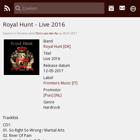
Royal Hunt - Live 2016
Gepost in Reviews door
Chris van der Aa
op 28-07-2017
Band
Royal Hunt [DK]
Titel
Live 2016
Release datum
12-05-2017
Label
Frontiers Music [IT]
Promotor
[Pias] [NL]
Genre
Hardrock
Tracklist
CD1:
01. So Right So Wrong / Martial Arts
02. River Of Pain