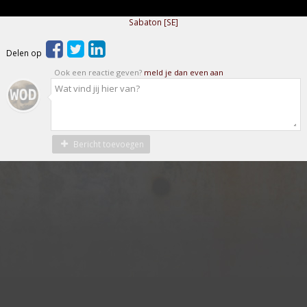
Sabaton [SE]
Delen op
Ook een reactie geven?
meld je dan even aan
Bericht toevoegen