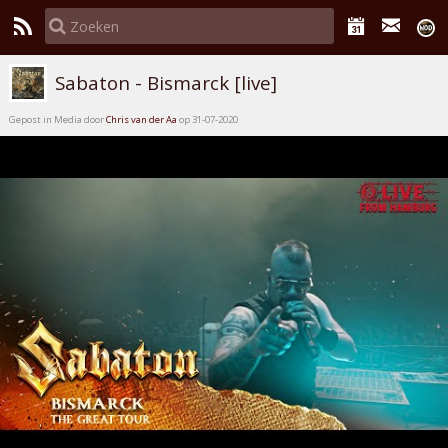
Sabaton - Bismarck [live]
Gepost in Media door
Chris van der Aa
op 31-07-2020