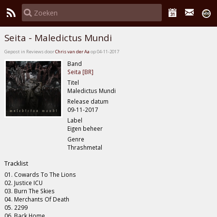
Seita - Maledictus Mundi
Gepost in Reviews door
Chris van der Aa
op 04-11-2017
Band
Seita [BR]
Titel
Maledictus Mundi
Release datum
09-11-2017
Label
Eigen beheer
Genre
Thrashmetal
Tracklist
01. Cowards To The Lions
02. Justice ICU
03. Burn The Skies
04. Merchants Of Death
05. 2299
06. Back Home