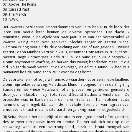
07. Above The Ruins
08. Cursed Past
09. The March
10. N.W.C
Het kwartet Braziliaanse Amsterdammers van Seita heb ik in de loop der
jaren een beetje leren kennen via diverse optredens. Dat dacht ik
tenminste, want in de afgelopen paar jaar is er van het oorspronkelijke
kwartet weinig meer over gebleven. Slechts zanger en gitarist Michel
Gambini is nog over sinds de oprichting een jaar of tien geleden. Tweede
gitarist Edson Munhoz vertrok in 2013, drummer Dom Mura in 2015; terwijl
bassist Diego Gomez 'pas' sinds 2011 bij de band zit. In 2012 besprak ik
album Asymmetric Warfare, en herken dus weinig bandleden meer uit die
tijd. Volgende week verschijnt de opvolger, Maledictus Mundi, ik ben dus
benieuwd hoe de band anno 2017 voor de dag komt.
De voortekenen - of zo je wil randvoorwaarden - voor een nieuw knallend
album zijn zeker aanwezig. Maledictus Mundi is opgenomen in de Sing-Sing
Studios (in het Friese Metslawier of all places), en gemixt en gemasterd
door Jochem Jacobs in zijn Split Second Sound Studios te Amsterdam. De
productie was in handen van de heren Seita zelf. Tien splinternieuwe
nummers zijn ingeblikt; aan de muzikale formule van agressieve,
emotievolle thrash metal is uiteraard - en gelukkig maar! - niet gesleuteld.
Bij Seita draaide het natuurlijk al nooit om een eigen smoel of originaliteit,
des te meer om passie, inzet en emotie. Dat vertaalt zich ook op deze
nieuweling weer in een overrompelend, strak en bruut mengsel van
uiteraard vooral thrash, aangevuld met elementen van death metal (wat een