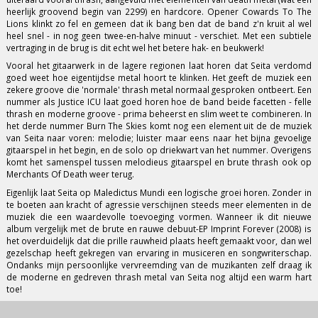
heerlijk groovend begin van 2299) en hardcore. Opener Cowards To The
Lions klinkt zo fel en gemeen dat ik bang ben dat de band z'n kruit al wel
heel snel - in nog geen twee-en-halve minuut - verschiet. Met een subtiele
vertraging in de brug is dit echt wel het betere hak- en beukwerk!
Vooral het gitaarwerk in de lagere regionen laat horen dat Seita verdomd
goed weet hoe eigentijdse metal hoort te klinken. Het geeft de muziek een
zekere groove die 'normale' thrash metal normaal gesproken ontbeert. Een
nummer als Justice ICU laat goed horen hoe de band beide facetten - felle
thrash en moderne groove - prima beheerst en slim weet te combineren. In
het derde nummer Burn The Skies komt nog een element uit de de muziek
van Seita naar voren: melodie; luister maar eens naar het bijna gevoelige
gitaarspel in het begin, en de solo op driekwart van het nummer. Overigens
komt het samenspel tussen melodieus gitaarspel en brute thrash ook op
Merchants Of Death weer terug.
Eigenlijk laat Seita op Maledictus Mundi een logische groei horen. Zonder in
te boeten aan kracht of agressie verschijnen steeds meer elementen in de
muziek die een waardevolle toevoeging vormen. Wanneer ik dit nieuwe
album vergelijk met de brute en rauwe debuut-EP Imprint Forever (2008) is
het overduidelijk dat die prille rauwheid plaats heeft gemaakt voor, dan wel
gezelschap heeft gekregen van ervaring in musiceren en songwriterschap.
Ondanks mijn persoonlijke vervreemding van de muzikanten zelf draag ik
de moderne en gedreven thrash metal van Seita nog altijd een warm hart
toe!