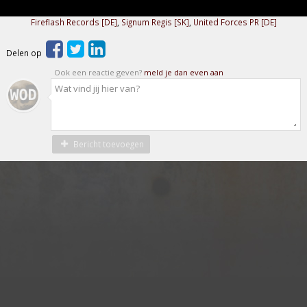
Fireflash Records [DE]
,
Signum Regis [SK]
,
United Forces PR [DE]
Delen op
Ook een reactie geven?
meld je dan even aan
Bericht toevoegen