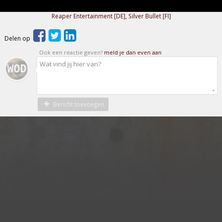
Reaper Entertainment [DE]
,
Silver Bullet [FI]
Delen op
Ook een reactie geven?
meld je dan even aan
Bericht toevoegen