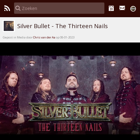
Silver Bullet - The Thirteen Nails
Gepost in Media door
Chris van der Aa
op 08-01-2023