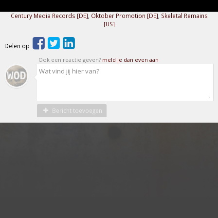
Century Media Records [DE]
,
Oktober Promotion [DE]
,
Skeletal Remains
[US]
Delen op
Ook een reactie geven?
meld je dan even aan
Bericht toevoegen