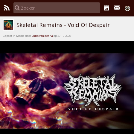
Skeletal Remains - Void Of Despair
Gepost in Media door
Chris van der Aa
op 27-10-2023