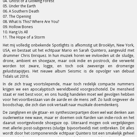
04. Ghost of a Glowing Forest
05. Under the Earth
06. A Southern Death
07. The Opening
08. What Is This? Where Are You?
09. Hollow Bones
10. Hang Us All
11. The Hope of a Storm
Het mij volledig onbekende Spotlights is afkomstig uit Brooklyn, New York,
USA, en bestaat uit het echtpaar Mario en Sarah Quintero, aangevuld met
drummer Chris Enriquez. In hun muziek horen we invloeden uit de sludge,
drone, ambient en shoegaze, maar ook indie en postrock, die verwerkt
worden tot zware, logge, en toch ook zweverige en dromerige
geluidstapijtjes. Het nieuwe album Seismic is de opvolger van debuut
Tidals uit 2016.
In de zich traag voortslepende, maar toch redelijk compacte nummers
krijgen we een apocalyptisch wereldbeeld voorgeschoteld. De mensheid
staat er niet best voor, en ons huidig handelen moet wel gevolgen hebben
voor het voortbestaan van de aarde en de mens zelf. Zo luidt ongeveer de
boodschap, die zich dan ook vertaalt naar muzikale doemdenkerij.
De zanglijnen en ijle gitaar- en synthesizerpartijen doen wel wat denken aan
ouderwetse new wave, maar er doemen ook flarden van indie-rock en het
daaruit voortgevloeide shoegaze op. Uiteraard mogen ook vergelijkingen
met allerlei post-subgenres (sludge bijvoorbeeld) niet ontbreken. Dit alles
wordt door het componerende echtpaar Quintero tot een smakelijk geheel