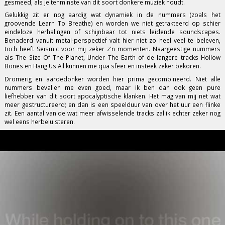
gesmeed, als je tenminste van dit soort donkere muziek houdt.
Gelukkig zit er nog aardig wat dynamiek in de nummers (zoals het
groovende Learn To Breathe) en worden we niet getrakteerd op schier
eindeloze herhalingen of schijnbaar tot niets leidende soundscapes.
Benaderd vanuit metal-perspectief valt hier niet zo heel veel te beleven,
toch heeft Seismic voor mij zeker z'n momenten. Naargeestige nummers
als The Size Of The Planet, Under The Earth of de langere tracks Hollow
Bones en Hang Us All kunnen me qua sfeer en insteek zeker bekoren.
Dromerig en aardedonker worden hier prima gecombineerd. Niet alle
nummers bevallen me even goed, maar ik ben dan ook geen pure
liefhebber van dit soort apocalyptische klanken. Het mag van mij net wat
meer gestructureerd; en dan is een speelduur van over het uur een flinke
zit. Een aantal van de wat meer afwisselende tracks zal ik echter zeker nog
wel eens herbeluisteren.