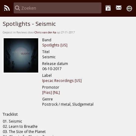
Spotlights - Seismic
Gepost in Reviews door
Chris van der Aa
op 27-11-2017
Band
Spotlights [US]
Titel
Seismic
Release datum
06-10-2017
Label
Ipecac Recordings [US]
Promotor
[Pias] [NL]
Genre
Postrock / metal, Sludgemetal
Tracklist
01. Seismic
02. Learn to Breathe
03. The Size of the Planet