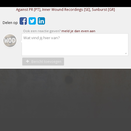
Against PR [PT]
,
Inner Wound Recordings [SE]
,
Sunburst [GR]
Delen op
Ook een reactie geven?
meld je dan even aan
Bericht toevoegen