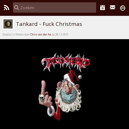
Tankard - Fuck Christmas
Gepost in Media door
Chris van der Aa
op 28-12-2021