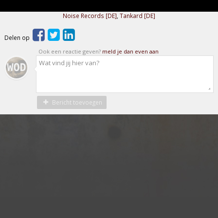
Noise Records [DE]
,
Tankard [DE]
Delen op
Ook een reactie geven?
meld je dan even aan
Bericht toevoegen